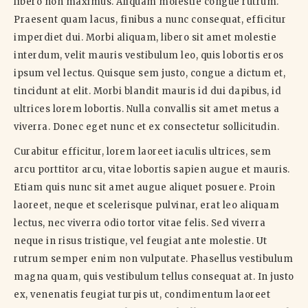
libero non maximus. Aliquam molestie congue rutrum.
Praesent quam lacus, finibus a nunc consequat, efficitur
imperdiet dui. Morbi aliquam, libero sit amet molestie
interdum, velit mauris vestibulum leo, quis lobortis eros
ipsum vel lectus. Quisque sem justo, congue a dictum et,
tincidunt at elit. Morbi blandit mauris id dui dapibus, id
ultrices lorem lobortis. Nulla convallis sit amet metus a
viverra. Donec eget nunc et ex consectetur sollicitudin.
Curabitur efficitur, lorem laoreet iaculis ultrices, sem
arcu porttitor arcu, vitae lobortis sapien augue et mauris.
Etiam quis nunc sit amet augue aliquet posuere. Proin
laoreet, neque et scelerisque pulvinar, erat leo aliquam
lectus, nec viverra odio tortor vitae felis. Sed viverra
neque in risus tristique, vel feugiat ante molestie. Ut
rutrum semper enim non vulputate. Phasellus vestibulum
magna quam, quis vestibulum tellus consequat at. In justo
ex, venenatis feugiat turpis ut, condimentum laoreet