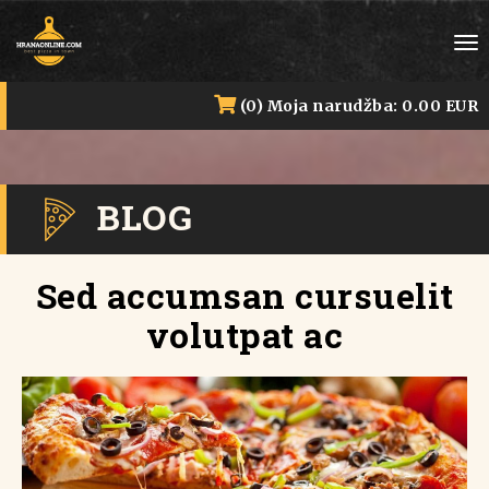
To
nav
(0) Moja narudžba:
0.00 EUR
BLOG
Sed accumsan cursuelit
volutpat ac