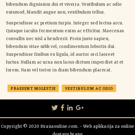
bibendum dignissim dui et viverra. Vestibulum ac odio
euismod, blandit augue non, vestibulum tellus.
Suspendisse ac pretium turpis. Integer sed lectus arcu.
Quisque iaculis fermentum enim ac efficitur. Maecenas
convallis nec nisl a hendrerit. Proin justo sapien,
bibendum vitae nibh vel, condimentum lobortis dui.
Suspendisse finibus ex ligula, id auctor orci laoreet
luctus. Nullam ac urna non lacus dictum imperdiet at et
lorem. Nam vel tortor in diam bibendum placerat.
PRAESENT MOLESTIE
VESTIBULUM AC ODIO
Copyright © 2020
Hranaonline.com. - Web aplikacija za online
Kako bi vam omogućili bolje korisničko iskustvo, ova
dostavu hrane